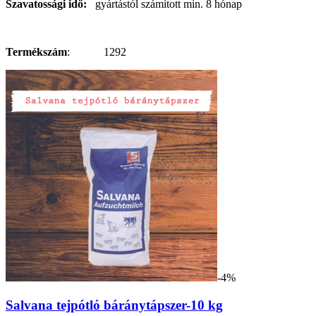
Szavatossági idő:
gyártástól számított min. 8 hónap
Termékszám
: 1292
-4%
Salvana tejpótló báránytápszer-10 kg