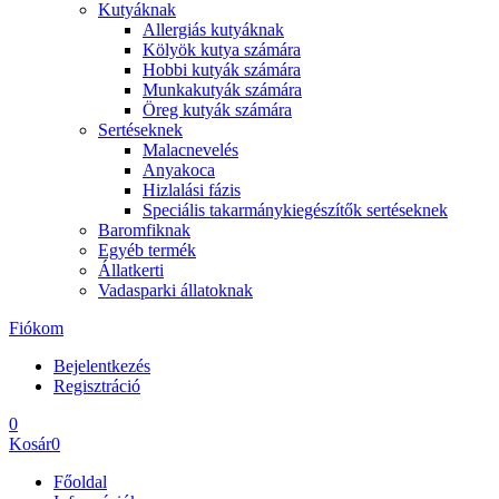
Kutyáknak
Allergiás kutyáknak
Kölyök kutya számára
Hobbi kutyák számára
Munkakutyák számára
Öreg kutyák számára
Sertéseknek
Malacnevelés
Anyakoca
Hizlalási fázis
Speciális takarmánykiegészítők sertéseknek
Baromfiknak
Egyéb termék
Állatkerti
Vadasparki állatoknak
Fiókom
Bejelentkezés
Regisztráció
0
Kosár
0
Főoldal