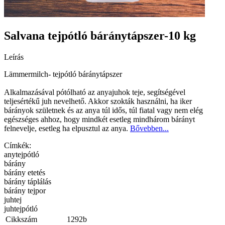
Salvana tejpótló báránytápszer-10 kg
Leírás
Lämmermilch- tejpótló báránytápszer
Alkalmazásával pótólható az anyajuhok teje, segítségével
teljesértékű juh nevelhető. Akkor szokták használni, ha iker
bárányok születnek és az anya túl idős, túl fiatal vagy nem elég
egészséges ahhoz, hogy mindkét esetleg mindhárom bárányt
felnevelje, esetleg ha elpusztul az anya.
Bővebben...
Címkék:
anytejpótló
bárány
bárány etetés
bárány táplálás
bárány tejpor
juhtej
juhtejpótló
Cikkszám
1292b