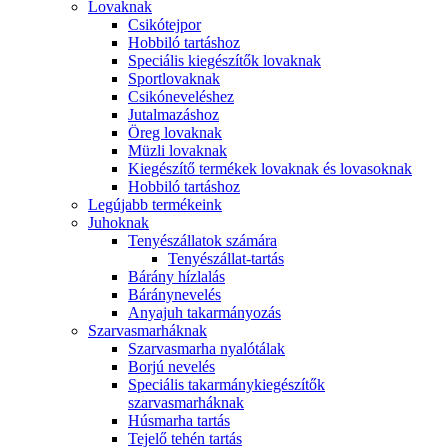
Lovaknak
Csikótejpor
Hobbiló tartáshoz
Speciális kiegészítők lovaknak
Sportlovaknak
Csikóneveléshez
Jutalmazáshoz
Öreg lovaknak
Müzli lovaknak
Kiegészítő termékek lovaknak és lovasoknak
Hobbiló tartáshoz
Legújabb termékeink
Juhoknak
Tenyészállatok számára
Tenyészállat-tartás
Bárány hízlalás
Báránynevelés
Anyajuh takarmányozás
Szarvasmarháknak
Szarvasmarha nyalótálak
Borjú nevelés
Speciális takarmánykiegészítők
szarvasmarháknak
Húsmarha tartás
Tejelő tehén tartás