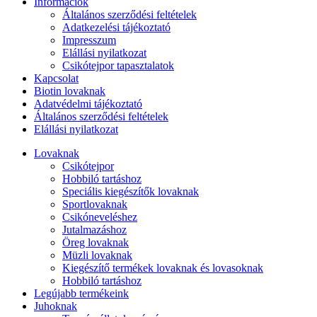
Információk
Általános szerződési feltételek
Adatkezelési tájékoztató
Impresszum
Elállási nyilatkozat
Csikótejpor tapasztalatok
Kapcsolat
Biotin lovaknak
Adatvédelmi tájékoztató
Általános szerződési feltételek
Elállási nyilatkozat
Lovaknak
Csikótejpor
Hobbiló tartáshoz
Speciális kiegészítők lovaknak
Sportlovaknak
Csikóneveléshez
Jutalmazáshoz
Öreg lovaknak
Müzli lovaknak
Kiegészítő termékek lovaknak és lovasoknak
Hobbiló tartáshoz
Legújabb termékeink
Juhoknak