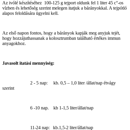
Az ivólé készítéséhez 100-125 g tejport oldunk fel 1 liter 45 c°-os
vízben és lehetőség szerint melegen itatjuk a bárányokkal. A tejpótló
alapos feloldására ügyelni kell.
Az első napon fontos, hogy a bárányok kapják meg anyjuk tejét,
hogy hozzájuthassanak a kolosztrumban található értékes immun
anyagokhoz.
Javasolt itatási mennyiség:
2 - 5 nap: kb. 0,5 – 1,0 liter /állat/nap étvágy
szerint
6 -10 nap. kb 1-1,5 liter/állat/nap
11-24 nap: kb.1,5-2 liter/állat/nap