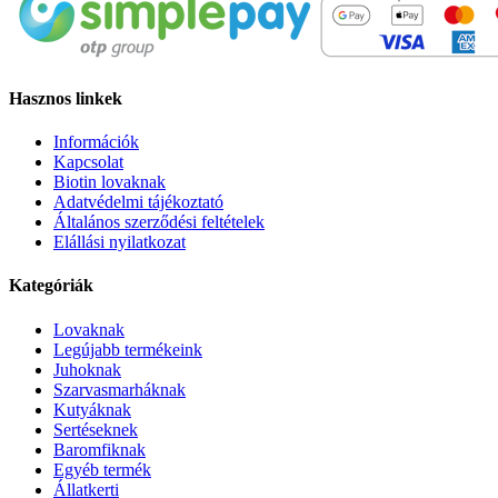
Hasznos linkek
Információk
Kapcsolat
Biotin lovaknak
Adatvédelmi tájékoztató
Általános szerződési feltételek
Elállási nyilatkozat
Kategóriák
Lovaknak
Legújabb termékeink
Juhoknak
Szarvasmarháknak
Kutyáknak
Sertéseknek
Baromfiknak
Egyéb termék
Állatkerti