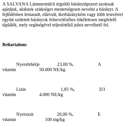
A SALVANA Lämmermilch tejpótló báránytápszert azoknak
ajánljuk, akiknek szükséges mesterségesen nevelni a bárányt. A
fejlődésben lemaradt, elárvult, ikerbárányként vagy több testvérrel
együtt született bárányok felneveléséhez tökéletesen megfelelő
táplálék, mely segítségével teljesértékű juhot nevelhető fel.
Beltartalom:
Nyersfehérje 23,00 %, A
vitamin 50.000 NE/kg
Lizin 1,85 %, D3
vitamin 4.000 NE/kg
Nyerszsir 20,00 %, E
vitamin 100 mg/kg