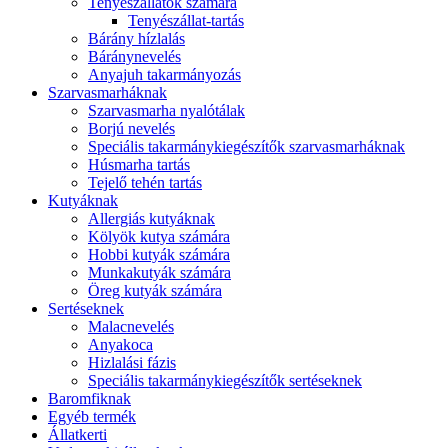
Tenyészállatok számára
Tenyészállat-tartás
Bárány hízlalás
Báránynevelés
Anyajuh takarmányozás
Szarvasmarháknak
Szarvasmarha nyalótálak
Borjú nevelés
Speciális takarmánykiegészítők szarvasmarháknak
Húsmarha tartás
Tejelő tehén tartás
Kutyáknak
Allergiás kutyáknak
Kölyök kutya számára
Hobbi kutyák számára
Munkakutyák számára
Öreg kutyák számára
Sertéseknek
Malacnevelés
Anyakoca
Hizlalási fázis
Speciális takarmánykiegészítők sertéseknek
Baromfiknak
Egyéb termék
Állatkerti