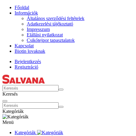
Főoldal
Információk
Általános szerződési feltételek
Adatkezelési tájékoztató
Impresszum
Elállási nyilatkozat
Csikótejpor tapasztalatok
Kapcsolat
Biotin lovaknak
Bejelentkezés
Regisztráció
Keresés
Kategóriák
Menü
Kategóriák