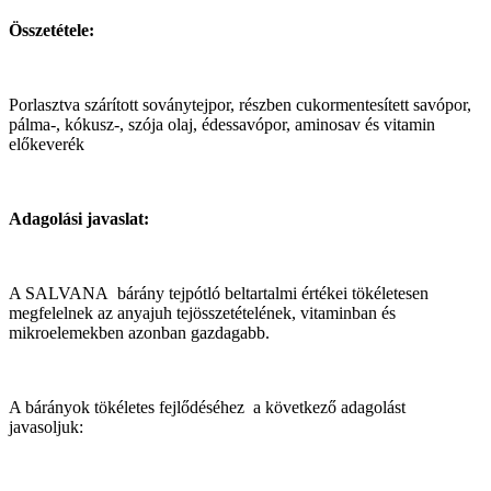
Összetétele:
Porlasztva szárított soványtejpor, részben cukormentesített savópor,
pálma-, kókusz-, szója olaj, édessavópor, aminosav és vitamin
előkeverék
Adagolási javaslat:
A SALVANA bárány tejpótló beltartalmi értékei tökéletesen
megfelelnek az anyajuh tejösszetételének, vitaminban és
mikroelemekben azonban gazdagabb.
A bárányok tökéletes fejlődéséhez a következő adagolást
javasoljuk: