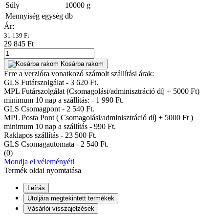
Súly
10000
g
Mennyiség egység
db
Ár:
31 139 Ft
29 845 Ft
Kosárba rakom
Erre a verzióra vonatkozó számolt szállítási árak:
GLS Futárszolgálat - 3 620 Ft.
MPL Futárszolgálat (Csomagolási/adminisztráció díj + 5000 Ft)
minimum 10 nap a szállítás: - 1 990 Ft.
GLS Csomagpont - 2 540 Ft.
MPL Posta Pont ( Csomagolási/adminisztráció díj + 5000 Ft )
minimum 10 nap a szállítás - 990 Ft.
Raklapos szállítás - 23 500 Ft.
GLS Csomagautomata - 2 540 Ft.
(0)
Mondja el véleményét!
Termék oldal nyomtatása
Leírás
Utoljára megtekintett termékek
Vásárlói visszajelzések