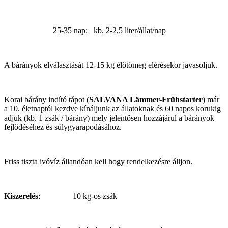
25-35 nap: kb. 2-2,5 liter/állat/nap
A bárányok elválasztását 12-15 kg élőtömeg elérésekor javasoljuk.
Korai bárány indító tápot (
SALVANA Lämmer-Frühstarter
) már
a 10. életnaptól kezdve kínáljunk az állatoknak és 60 napos korukig
adjuk (kb. 1 zsák / bárány) mely jelentősen hozzájárul a bárányok
fejlődéséhez és súlygyarapodásához.
Friss tiszta ivóvíz állandóan kell hogy rendelkezésre álljon.
Kiszerelés
: 10 kg-os zsák