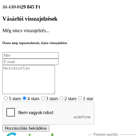
31 139 Ft
29 845 Ft
Vásárlói visszajelzések
Még nincs visszajelzés...
Ossza meg tapasztalatait, írjon visszajelzést.
5 stars
4 stars
3 stars
2 stars
1 star
Hozzászólás beküldése