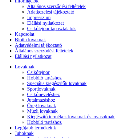
Információk
Általános szerződési feltételek
Adatkezelési tájékoztató
Impresszum
Elállási nyilatkozat
Csikótejpor tapasztalatok
Kapcsolat
Biotin lovaknak
Adatvédelmi tájékoztató
Általános szerződési feltételek
Elállási nyilatkozat
Lovaknak
Csikótejpor
Hobbiló tartáshoz
Speciális kiegészítők lovaknak
Sportlovaknak
Csikóneveléshez
Jutalmazáshoz
Öreg lovaknak
Müzli lovaknak
Kiegészítő termékek lovaknak és lovasoknak
Hobbiló tartáshoz
Legújabb termékeink
Juhoknak