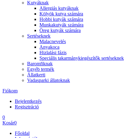
Kutyáknak
Allergiás kutyáknak
Kölyök kutya számára
Hobbi kutyák számára
Munkakutyák számára
Öreg kutyák számára
Sertéseknek
Malacnevelés
Anyakoca
Hizlalási fázis
Speciális takarmánykiegészítők sertéseknek
Baromfiknak
Egyéb termék
Állatkerti
Vadasparki állatoknak
Fiókom
Bejelentkezés
Regisztráció
0
Kosár
0
Főoldal