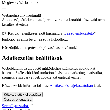
Meglévő vásárlóinknak
Webáruházunk megújult!
A biztonság érdekében az új rendszerben a korábbi jelszavaid nem
kerültek átvételre.
👉 Kérjük, jelentkezés előtt használd a „
Jelszó emlékeztető
”
funkciót, és állíts be új jelszót a fiókodhoz.
Köszönjük a megértést, és jó vásárlást kívánunk!
Adatkezelési beállítások
Weboldalunk az alapvető működéshez szükséges cookie-kat
használ. Szélesebb körű funkcionalitáshoz (marketing, statisztika,
személyre szabás) egyéb cookie-kat engedélyezhet.
Részletesebb információkat az
Adatkezelési tájékoztatóban
talál.
Kötelező sütik elfogadása
Összes elfogadása
Személyre szabás