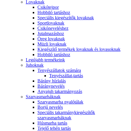
Lovaknak
Csikótejpor
Hobbiló tartáshoz
Speciális kiegészítők lovaknak
Sportlovaknak
Csikóneveléshez
Jutalmazáshoz
Öreg lovaknak
Müzli lovaknak
Kiegészítő termékek lovaknak és lovasoknak
Hobbiló tartáshoz
Legújabb termékeink
Juhoknak
Tenyészállatok számára
Tenyészállat-tartás
Bárány hízlalás
Báránynevelés
Anyajuh takarmányozás
Szarvasmarháknak
Szarvasmarha nyalótálak
Borjú nevelés
Speciális takarmánykiegészítők
szarvasmarháknak
Húsmarha tartás
Tejelő tehén tartás