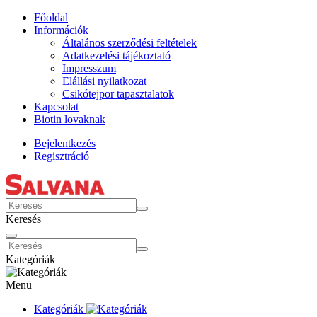
Főoldal
Információk
Általános szerződési feltételek
Adatkezelési tájékoztató
Impresszum
Elállási nyilatkozat
Csikótejpor tapasztalatok
Kapcsolat
Biotin lovaknak
Bejelentkezés
Regisztráció
Keresés
Kategóriák
Menü
Kategóriák