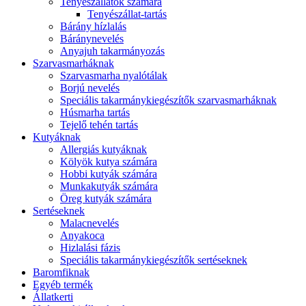
Tenyészállatok számára
Tenyészállat-tartás
Bárány hízlalás
Báránynevelés
Anyajuh takarmányozás
Szarvasmarháknak
Szarvasmarha nyalótálak
Borjú nevelés
Speciális takarmánykiegészítők szarvasmarháknak
Húsmarha tartás
Tejelő tehén tartás
Kutyáknak
Allergiás kutyáknak
Kölyök kutya számára
Hobbi kutyák számára
Munkakutyák számára
Öreg kutyák számára
Sertéseknek
Malacnevelés
Anyakoca
Hizlalási fázis
Speciális takarmánykiegészítők sertéseknek
Baromfiknak
Egyéb termék
Állatkerti