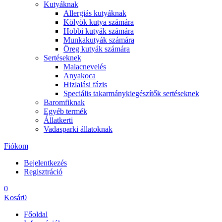
Kutyáknak
Allergiás kutyáknak
Kölyök kutya számára
Hobbi kutyák számára
Munkakutyák számára
Öreg kutyák számára
Sertéseknek
Malacnevelés
Anyakoca
Hizlalási fázis
Speciális takarmánykiegészítők sertéseknek
Baromfiknak
Egyéb termék
Állatkerti
Vadasparki állatoknak
Fiókom
Bejelentkezés
Regisztráció
0
Kosár
0
Főoldal