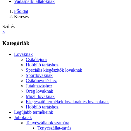
Vadasparki állatoknak
Főoldal
Keresés
Szűrés
×
Kategóriák
Lovaknak
Csikótejpor
Hobbiló tartáshoz
Speciális kiegészítők lovaknak
Sportlovaknak
Csikóneveléshez
Jutalmazáshoz
Öreg lovaknak
Müzli lovaknak
Kiegészítő termékek lovaknak és lovasoknak
Hobbiló tartáshoz
Legújabb termékeink
Juhoknak
Tenyészállatok számára
Tenyészállat-tartás