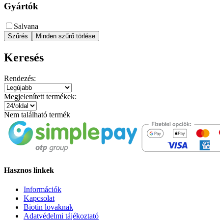
Gyártók
Salvana
Szűrés
Minden szűrő törlése
Keresés
Rendezés:
Megjelenített termékek:
Nem található termék
Hasznos linkek
Információk
Kapcsolat
Biotin lovaknak
Adatvédelmi tájékoztató