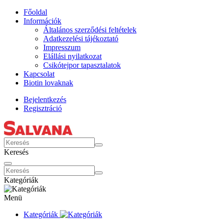
Főoldal
Információk
Általános szerződési feltételek
Adatkezelési tájékoztató
Impresszum
Elállási nyilatkozat
Csikótejpor tapasztalatok
Kapcsolat
Biotin lovaknak
Bejelentkezés
Regisztráció
Keresés
Kategóriák
Menü
Kategóriák