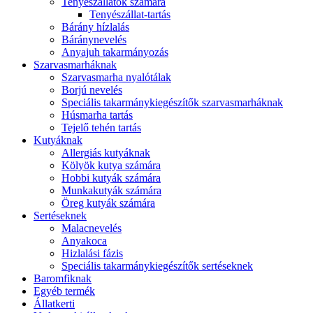
Tenyészállatok számára
Tenyészállat-tartás
Bárány hízlalás
Báránynevelés
Anyajuh takarmányozás
Szarvasmarháknak
Szarvasmarha nyalótálak
Borjú nevelés
Speciális takarmánykiegészítők szarvasmarháknak
Húsmarha tartás
Tejelő tehén tartás
Kutyáknak
Allergiás kutyáknak
Kölyök kutya számára
Hobbi kutyák számára
Munkakutyák számára
Öreg kutyák számára
Sertéseknek
Malacnevelés
Anyakoca
Hizlalási fázis
Speciális takarmánykiegészítők sertéseknek
Baromfiknak
Egyéb termék
Állatkerti