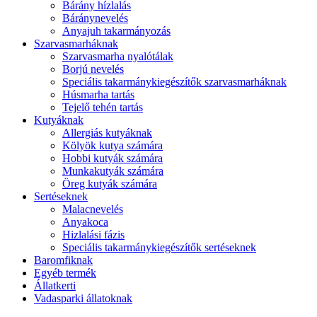
Bárány hízlalás
Báránynevelés
Anyajuh takarmányozás
Szarvasmarháknak
Szarvasmarha nyalótálak
Borjú nevelés
Speciális takarmánykiegészítők szarvasmarháknak
Húsmarha tartás
Tejelő tehén tartás
Kutyáknak
Allergiás kutyáknak
Kölyök kutya számára
Hobbi kutyák számára
Munkakutyák számára
Öreg kutyák számára
Sertéseknek
Malacnevelés
Anyakoca
Hizlalási fázis
Speciális takarmánykiegészítők sertéseknek
Baromfiknak
Egyéb termék
Állatkerti
Vadasparki állatoknak