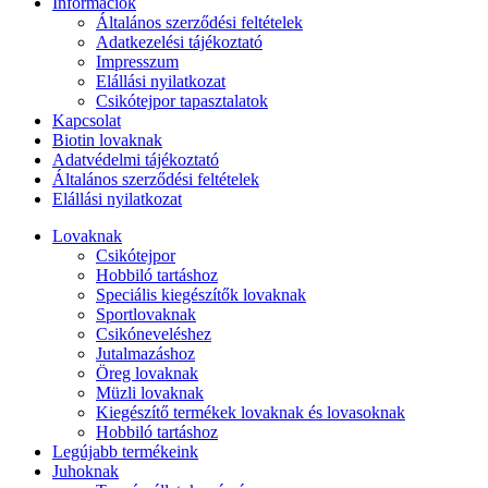
Információk
Általános szerződési feltételek
Adatkezelési tájékoztató
Impresszum
Elállási nyilatkozat
Csikótejpor tapasztalatok
Kapcsolat
Biotin lovaknak
Adatvédelmi tájékoztató
Általános szerződési feltételek
Elállási nyilatkozat
Lovaknak
Csikótejpor
Hobbiló tartáshoz
Speciális kiegészítők lovaknak
Sportlovaknak
Csikóneveléshez
Jutalmazáshoz
Öreg lovaknak
Müzli lovaknak
Kiegészítő termékek lovaknak és lovasoknak
Hobbiló tartáshoz
Legújabb termékeink
Juhoknak