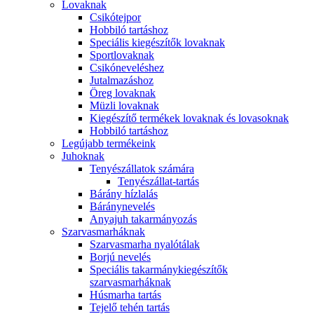
Lovaknak
Csikótejpor
Hobbiló tartáshoz
Speciális kiegészítők lovaknak
Sportlovaknak
Csikóneveléshez
Jutalmazáshoz
Öreg lovaknak
Müzli lovaknak
Kiegészítő termékek lovaknak és lovasoknak
Hobbiló tartáshoz
Legújabb termékeink
Juhoknak
Tenyészállatok számára
Tenyészállat-tartás
Bárány hízlalás
Báránynevelés
Anyajuh takarmányozás
Szarvasmarháknak
Szarvasmarha nyalótálak
Borjú nevelés
Speciális takarmánykiegészítők
szarvasmarháknak
Húsmarha tartás
Tejelő tehén tartás